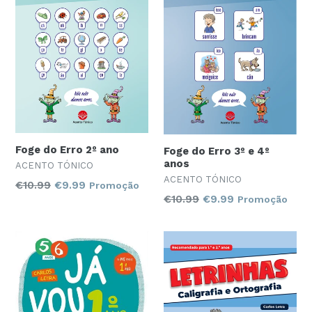
Foge do Erro 2º ano
Foge do Erro 3º e 4º
anos
ACENTO TÓNICO
ACENTO TÓNICO
Preço
€10.99
€9.99
Promoção
Preço
€10.99
€9.99
Promoção
normal
normal