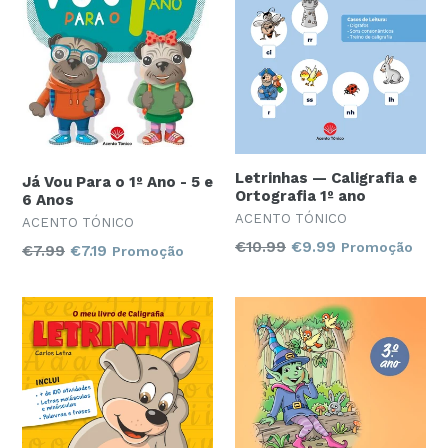
Letrinhas — Caligrafia e
Já Vou Para o 1º Ano - 5 e
Ortografia 1º ano
6 Anos
ACENTO TÓNICO
ACENTO TÓNICO
Preço
€10.99
€9.99
Promoção
Preço
€7.99
€7.19
Promoção
normal
normal