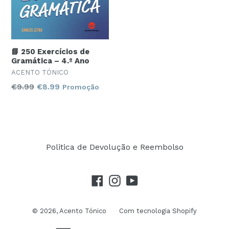
📘 250 Exercícios de
Gramática – 4.º Ano
ACENTO TÓNICO
Preço
€9.99
€8.99
Promoção
normal
Politica de Devolução e Reembolso
Facebook
Instagram
YouTube
© 2026,
Acento Tónico
Com tecnologia Shopify