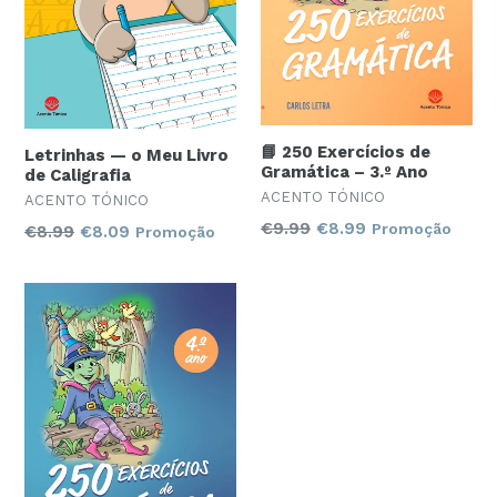
📘 250 Exercícios de
Letrinhas — o Meu Livro
Gramática – 3.º Ano
de Caligrafia
ACENTO TÓNICO
ACENTO TÓNICO
Preço
€9.99
€8.99
Promoção
Preço
€8.99
€8.09
Promoção
normal
normal