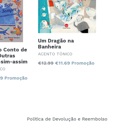
Um Dragão na
Banheira
o Conto de
ACENTO TÓNICO
Outras
ssim-assim
Preço
€12.99
€11.69
Promoção
ICO
normal
69
Promoção
Politica de Devolução e Reembolso