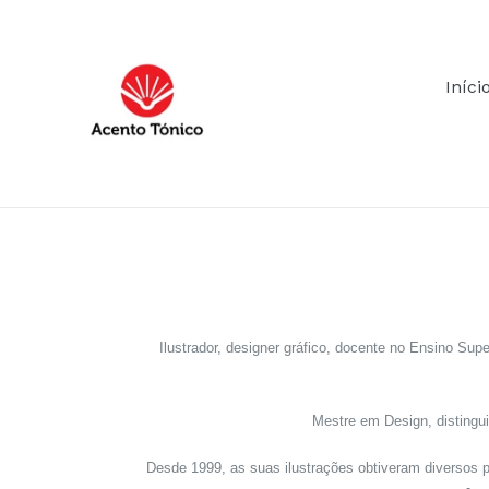
Pular
para
o
Iníci
Conteúdo
Ilustrador, designer gráfico, docente no Ensino S
Mestre em Design, distingu
Desde 1999, as suas ilustrações obtiveram diversos pr