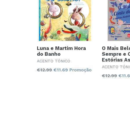
Luna e Martim Hora
O Mais Bel
do Banho
Sempre e 
Estórias A
ACENTO TÓNICO
ACENTO TÓN
Preço
€12.99
€11.69
Promoção
Preço
€12.99
€11.
normal
normal