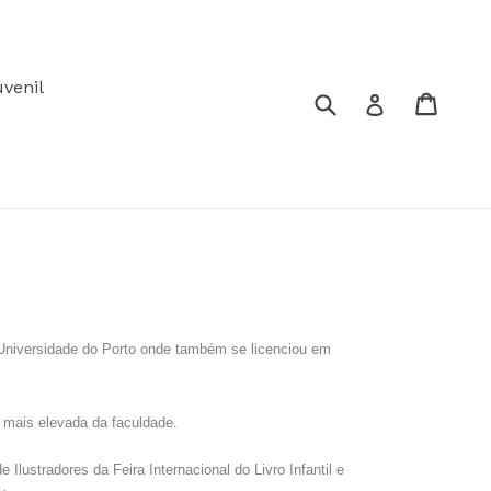
uvenil
Pesquisar
Carri
Carri
Iniciar sessã
 Universidade do Porto onde também se licenciou em
 mais elevada da faculdade.
lustradores da Feira Internacional do Livro Infantil e