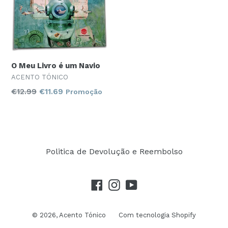
O Meu Livro é um Navio
ACENTO TÓNICO
Preço
€12.99
€11.69
Promoção
normal
Politica de Devolução e Reembolso
Facebook
Instagram
YouTube
© 2026,
Acento Tónico
Com tecnologia Shopify