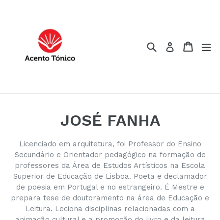
Pular
para
o
Conteúdo
Pesquisar
Carrin
Carrin
ex
Iniciar sess
JOSÉ FANHA
Licenciado em arquitetura, foi Professor do Ensino
Secundário e Orientador pedagógico na formação de
professores da Área de Estudos Artísticos na Escola
Superior de Educação de Lisboa. Poeta e declamador
de poesia em Portugal e no estrangeiro. É Mestre e
prepara tese de doutoramento na área de Educação e
Leitura. Leciona disciplinas relacionadas com a
animação cultural e a promoção do livro e da leitura